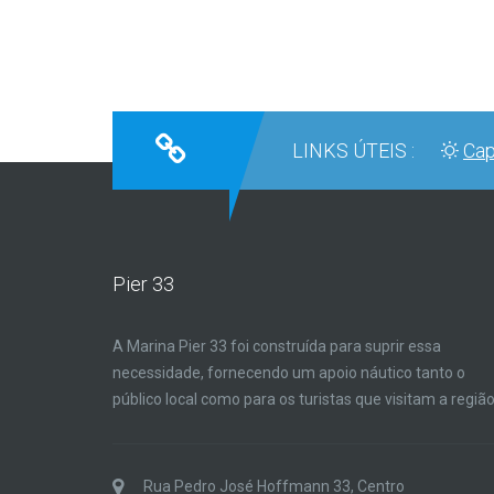
LINKS ÚTEIS :
Cap
Pier 33
A Marina Pier 33 foi construída para suprir essa
necessidade, fornecendo um apoio náutico tanto o
público local como para os turistas que visitam a região
Rua Pedro José Hoffmann 33, Centro