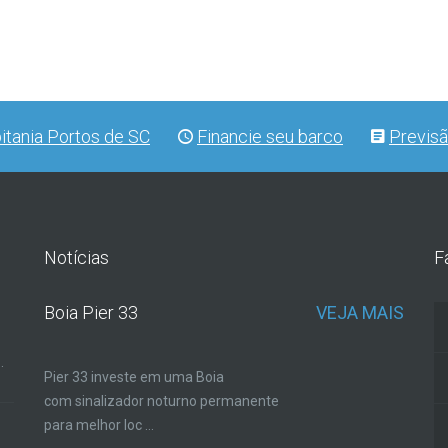
itania Portos de SC
Financie seu barco
Previs
Notícias
F
Boia Pier 33
VEJA MAIS
.
Pier 33 investe em uma Boia
com sinalizador noturno permanente
para melhor loc ...