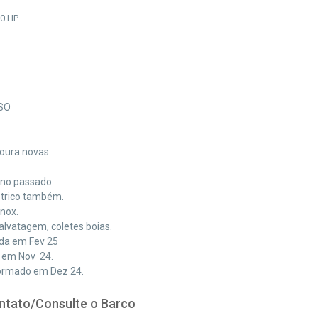
00 HP
SO
Moura novas.
no passado.
étrico também.
inox.
alvatagem, coletes boias.
ada em Fev 25
a em Nov 24.
ormado em Dez 24.
ntato/Consulte o Barco