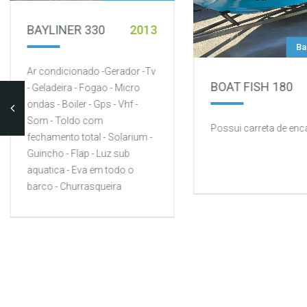
BAYLINER 330
2013
Ba
Ar condicionado -Gerador -Tv
BOAT FISH 180
- Geladeira - Fogao - Micro
ondas - Boiler - Gps - Vhf -
Som - Toldo com
Possui carreta de enc
fechamento total - Solarium -
Guincho - Flap - Luz sub
aquatica - Eva em todo o
barco - Churrasqueira