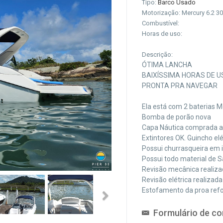
Tipo:
Barco Usado
Motorização: Mercury 6.2 3
Combustível:
Horas de uso:
Descrição:
ÓTIMA LANCHA
BAIXÍSSIMA HORAS DE U
PRONTA PRA NAVEGAR
Ela está com 2 baterias 
Bomba de porão nova
Capa Náutica comprada a
Extintores OK. Guincho el
Possui churrasqueira em 
Possui todo material de S
Revisão mecânica realiz
Revisão elétrica realizad
Estofamento da proa ref
Next
Formulário de co