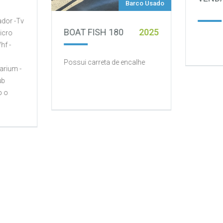
Barco Usado
ador -Tv
BOAT FISH 180
2025
Micro
hf -
Possui carreta de encalhe
arium -
ub
o o