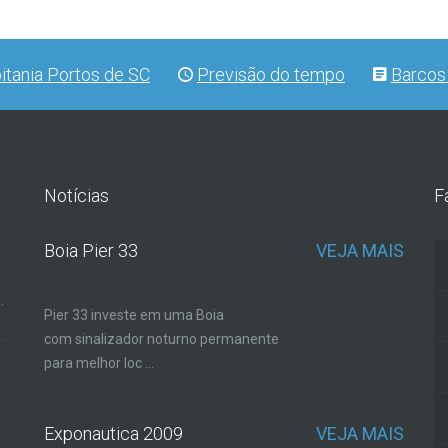
itania Portos de SC
Previsão do tempo
Barcos
Notícias
F
Boia Pier 33
VEJA MAIS
.
Pier 33 investe em uma Boia
com sinalizador noturno permanente
para melhor loc ...
Exponautica 2009
VEJA MAIS