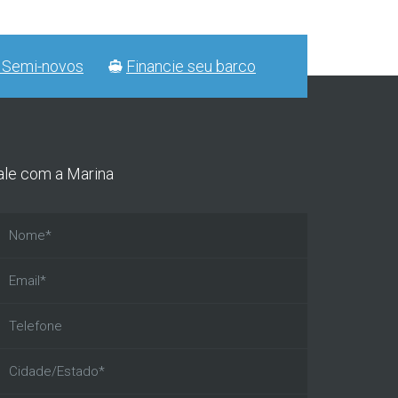
 Semi-novos
Financie seu barco
ale com a Marina