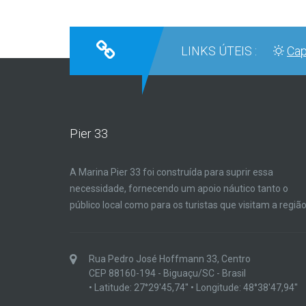
LINKS ÚTEIS :
Cap
Pier 33
A Marina Pier 33 foi construída para suprir essa
necessidade, fornecendo um apoio náutico tanto o
público local como para os turistas que visitam a região
Rua Pedro José Hoffmann 33, Centro
CEP 88160-194 - Biguaçu/SC - Brasil
• Latitude: 27°29'45,74'' • Longitude: 48°38'47,94''