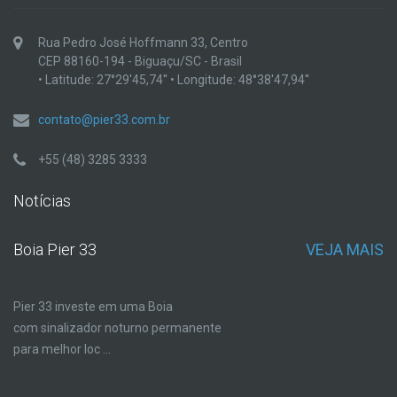
Rua Pedro José Hoffmann 33, Centro
CEP 88160-194 - Biguaçu/SC - Brasil
• Latitude: 27°29'45,74'' • Longitude: 48°38'47,94''
contato@pier33.com.br
+55 (48) 3285 3333
Notícias
Boia Pier 33
VEJA MAIS
Pier 33 investe em uma Boia
com sinalizador noturno permanente
para melhor loc ...