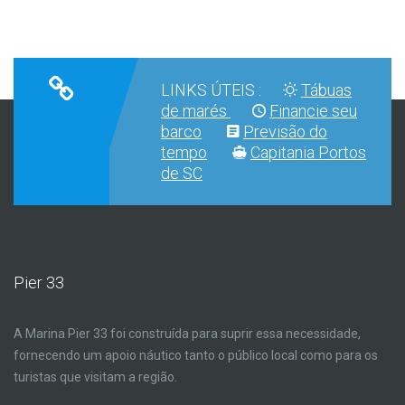
LINKS ÚTEIS :
Tábuas
de marés
Financie seu
barco
Previsão do
tempo
Capitania Portos
de SC
Pier 33
A Marina Pier 33 foi construída para suprir essa necessidade,
fornecendo um apoio náutico tanto o público local como para os
turistas que visitam a região.