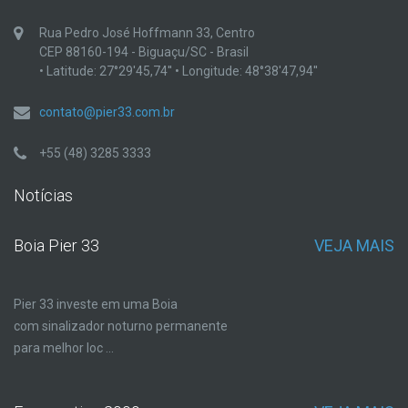
Rua Pedro José Hoffmann 33, Centro
CEP 88160-194 - Biguaçu/SC - Brasil
• Latitude: 27°29'45,74'' • Longitude: 48°38'47,94''
contato@pier33.com.br
+55 (48) 3285 3333
Notícias
Boia Pier 33
VEJA MAIS
Pier 33 investe em uma Boia
com sinalizador noturno permanente
para melhor loc ...