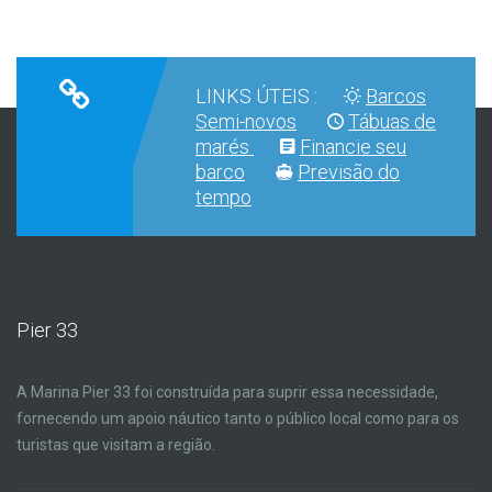
LINKS ÚTEIS :
Barcos
Semi-novos
Tábuas de
marés
Financie seu
barco
Previsão do
tempo
Pier 33
A Marina Pier 33 foi construída para suprir essa necessidade,
fornecendo um apoio náutico tanto o público local como para os
turistas que visitam a região.