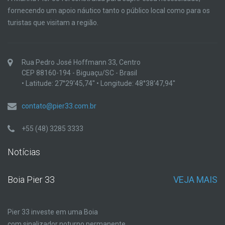
fornecendo um apoio náutico tanto o público local como para os
turistas que visitam a região.
Rua Pedro José Hoffmann 33, Centro
CEP 88160-194 - Biguaçu/SC - Brasil
• Latitude: 27°29'45,74'' • Longitude: 48°38'47,94''
contato@pier33.com.br
+55 (48) 3285 3333
Notícias
Boia Pier 33
VEJA MAIS
Pier 33 investe em uma Boia
com sinalizador noturno permanente