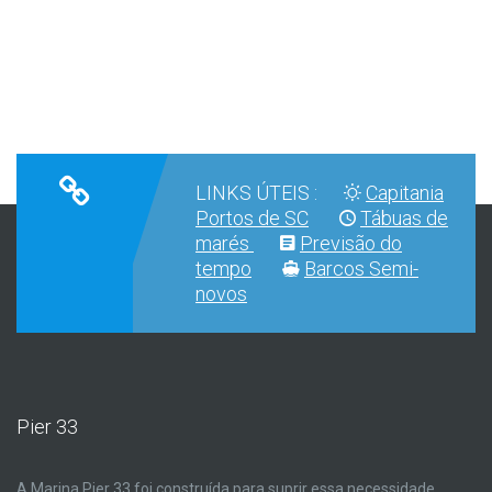
LINKS ÚTEIS :
Capitania
Portos de SC
Tábuas de
marés
Previsão do
tempo
Barcos Semi-
novos
Pier 33
A Marina Pier 33 foi construída para suprir essa necessidade,