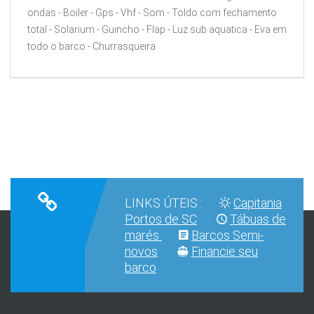
ondas - Boiler - Gps - Vhf - Som - Toldo com fechamento
total - Solarium - Guincho - Flap - Luz sub aquatica - Eva em
todo o barco - Churrasqueira
LINKS ÚTEIS :
Capitania
Portos de SC
Tábuas de
marés
Barcos Semi-
novos
Financie seu
barco