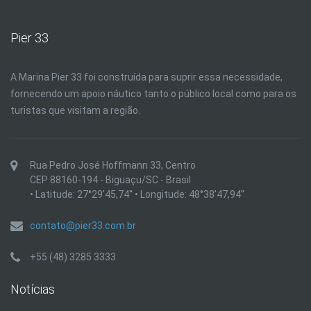
Pier 33
A Marina Pier 33 foi construída para suprir essa necessidade,
fornecendo um apoio náutico tanto o público local como para os
turistas que visitam a região.
Rua Pedro José Hoffmann 33, Centro
CEP 88160-194 - Biguaçu/SC - Brasil
• Latitude: 27°29'45,74'' • Longitude: 48°38'47,94''
contato@pier33.com.br
+55 (48) 3285 3333
Notícias