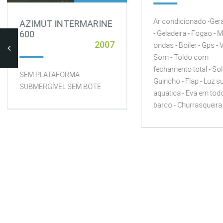
Ar condicionado -Ger
AZIMUT INTERMARINE
600
- Geladeira - Fogao - 
2007
ondas - Boiler - Gps - V
Som - Toldo com
fechamento total - Sol
SEM PLATAFORMA
Guincho - Flap - Luz s
SUBMERGÍVEL SEM BOTE
aquatica - Eva em tod
barco - Churrasqueira