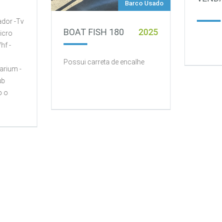
Barco Usado
ador -Tv
BOAT FISH 180
2025
Micro
hf -
Possui carreta de encalhe
arium -
ub
o o