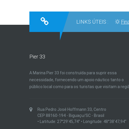
LINKS ÚTEIS :
Fin
Pier 33
A Marina Pier 33 foi construída para suprir essa
necessidade, fornecendo um apoio náutico tanto o
público local como para os turistas que visitam a regi
Rua Pedro José Hoffmann 33, Centro
CEP 88160-194 - Biguaçu/SC - Brasil
• Latitude: 27°29'45,74'' • Longitude: 48°38'47,94''