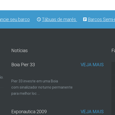
ancie seu barco
Tábuas de marés
Barcos Semi-
Notícias
F
Boia Pier 33
VEJA MAIS
ão.
Pier 33 investe em uma Boia
com sinalizador noturno permanente
para melhor loc ...
Exponautica 2009
VEJA MAIS